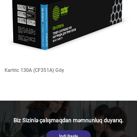
Kartric 130A (CF351A) Göy
Biz Sizinlə çalışmaqdan məmnunluq duyarıq.
İndi Başla