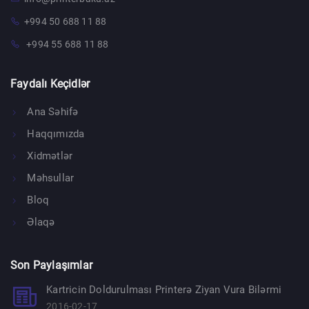
+994 50 688 11 88
+994 55 688 11 88
Faydalı Keçidlər
Ana Səhifə
Haqqımızda
Xidmətlər
Məhsullar
Bloq
Əlaqə
Son Paylaşımlar
Kartricin Doldurulması Printerə Ziyan Vura Bilərmi
2016-02-17