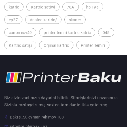
katric
Kartric satiwi
78A
hp 19a
ep27
Analoq kartric/
skaner
canon exv49
printer temiri kartric katric
045
Kartric satışı
Orijinal kartric
Printer Temiri
Biz sizin vaxtınızın dəyərini bilirik. Sifarişlərinizi ünvanınıza
Sizinlə razılaşdırılmış vaxtda tam dəqiqliklə çatdırırıq.
Bakı ş.,Süleyman rəhimov 108
info@printerbaku.az