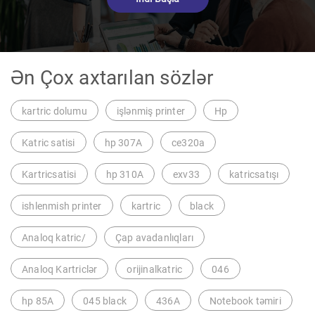
Ən Çox axtarılan sözlər
kartric dolumu
işlənmiş printer
Hp
Katric satisi
hp 307A
ce320a
Kartricsatisi
hp 310A
exv33
katricsatışı
ishlenmish printer
kartric
black
Analoq katric/
Çap avadanlıqları
Analoq Kartriclər
orijinalkatric
046
hp 85A
045 black
436A
Notebook təmiri