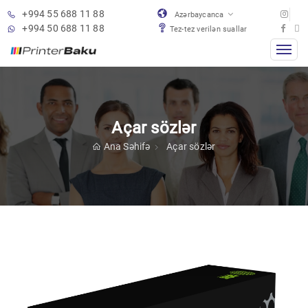
+994 55 688 11 88
Azərbaycanca
+994 50 688 11 88
Tez-tez verilən suallar
Açar sözlər
Ana Səhifə
Açar sözlər