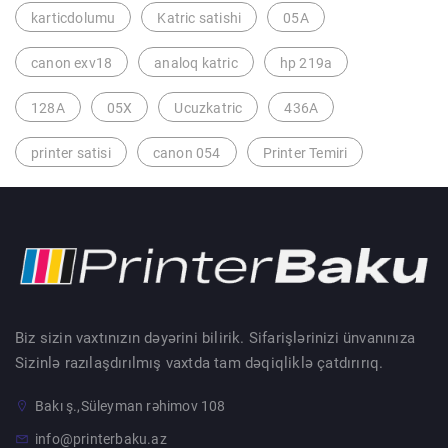
karticdolumu
Katric satishi
05A
canon exv18
analoq katric
hp 219a
128A
05X
Ucuzkatric
436A
printer satisi
canon 054
Printer Temiri
Biz sizin vaxtınızın dəyərini bilirik. Sifarişlərinizi ünvanınıza
Sizinlə razılaşdırılmış vaxtda tam dəqiqliklə çatdırırıq.
Bakı ş.,Süleyman rəhimov 108
info@printerbaku.az