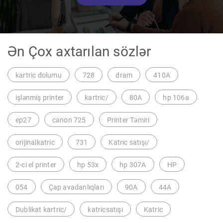
Ən Çox axtarılan sözlər
kartric dolumu
728
dram
410A
işlənmiş printer
kartric/
80A
hp 106a
ep27
canon 725
Printer Təmiri
orijinalkatric
731
Katric satışı/
2-ci el printer
hp 53x
hp 307A
HP
054
Çap avadanlıqları
90A
44A
Dublikat kartric/
katricsatışı
Katric