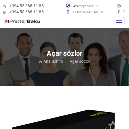
+994 55 688 11 88
Azərbaycanca
+994 50 688 11 88
Tez-tez verilən suallar
Açar sözlər
Ana Səhifə
Açar sözlər