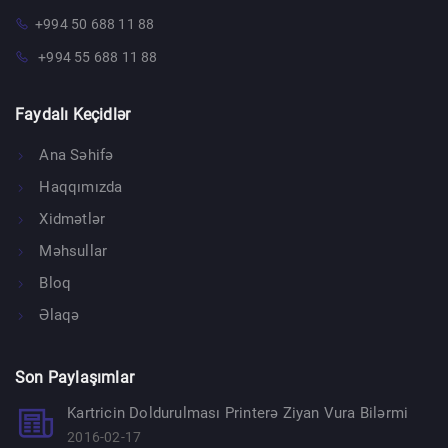
+994 50 688 11 88
+994 55 688 11 88
Faydalı Keçidlər
Ana Səhifə
Haqqımızda
Xidmətlər
Məhsullar
Bloq
Əlaqə
Son Paylaşımlar
Kartricin Doldurulması Printerə Ziyan Vura Bilərmi
2016-02-17