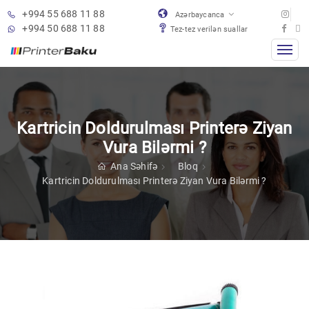
+994 55 688 11 88
Azərbaycanca
+994 50 688 11 88
Tez-tez verilən suallar
Kartricin Doldurulması Printerə Ziyan
Vura Bilərmi ?
Ana Səhifə
Bloq
Kartricin Doldurulması Printerə Ziyan Vura Bilərmi ?