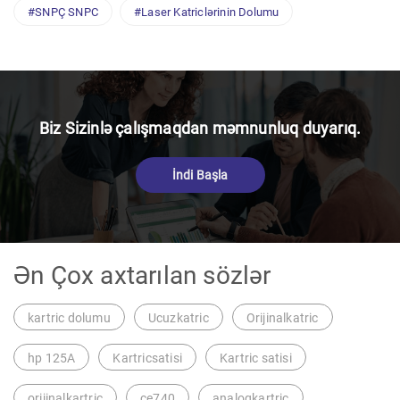
#SNPÇ SNPC
#Laser Katriclərinin Dolumu
Biz Sizinlə çalışmaqdan məmnunluq duyarıq.
İndi Başla
Ən Çox axtarılan sözlər
kartric dolumu
Ucuzkatric
Orijinalkatric
hp 125A
Kartricsatisi
Kartric satisi
orijinalkartric
ce740
analoqkartric