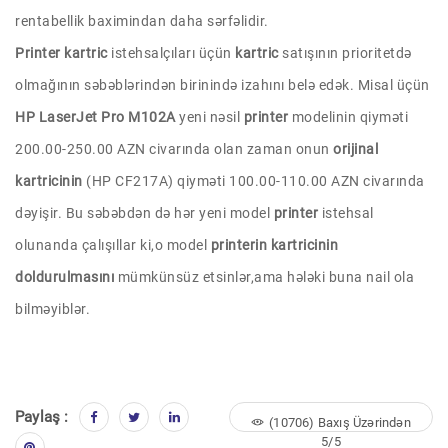
rentabellik baximindan daha sərfəlidir.
Printer kartric
istehsalçıları üçün
kartric
satışının prioritetdə
olmağının səbəblərindən birinində izahını belə edək. Misal üçün
HP LaserJet Pro M102A
yeni nəsil
printer
modelinin qiyməti
200.00-250.00 AZN civarında olan zaman onun
orijinal
kartricinin
(HP CF217A) qiyməti 100.00-110.00 AZN civarında
dəyişir. Bu səbəbdən də hər yeni model
printer
istehsal
olunanda çalışıllar ki,o model
printerin kartricinin
doldurulmasını
mümkünsüz etsinlər,ama hələki buna nail ola
bilməyiblər.
Paylaş :
(10706) Baxış Üzərindən
5/5