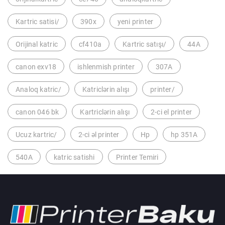
Kartric satisi/
390x
yeni printer
Orijinal katric
cf410a
Kartric satışı/
44A
canon exv18
ishlenmish printer
307A
Analoq katric/
Katriclərin alışı
printer/
canon 046 bk
Kartriclərin alışı
2-ci el printer
Ucuz kartric/
2-ci əl printer
Hp
hp 351A
540A
katric satishi
Printer Temiri