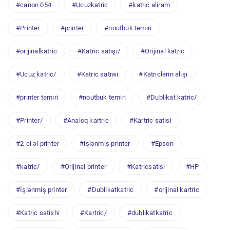
#canon 054
#Ucuzkatric
#katric aliram
#Printer
#printer
#noutbuk təmiri
#orijinalkatric
#Katric satışı/
#Orijinal katric
#Ucuz katric/
#Katric satiwi
#Katriclərin alışı
#printer təmiri
#noutbuk temiri
#Dublikat katric/
#Printer/
#Analoq kartric
#Kartric satisi
#2-ci əl printer
#işlənmiş printer
#Epson
#katric/
#Orijinal printer
#Katricsatisi
#HP
#İşlənmiş printer
#Dublikatkatric
#orijinal kartric
#Katric satishi
#Kartric/
#dublikatkatric