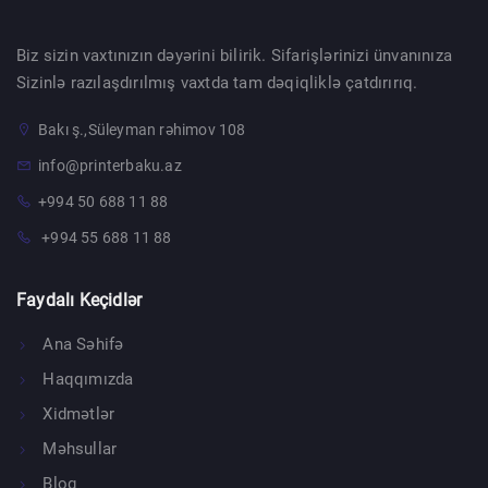
Biz sizin vaxtınızın dəyərini bilirik. Sifarişlərinizi ünvanınıza
Sizinlə razılaşdırılmış vaxtda tam dəqiqliklə çatdırırıq.
Bakı ş.,Süleyman rəhimov 108
info@printerbaku.az
+994 50 688 11 88
+994 55 688 11 88
Faydalı Keçidlər
Ana Səhifə
Haqqımızda
Xidmətlər
Məhsullar
Bloq