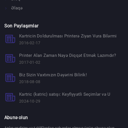
Əlaqə
Son Paylaşımlar
Kartricin Doldurulması Printerə Ziyan Vura Bilərmi
2016-02-17
Printer Alan Zaman Nəyə Diqqət Etmək Lazımdır?
2017-01-02
Biz Sizin Vaxtınızın Dəyərini Bilirik!
2018-08-08
Kartric (katric) satışı: Keyfiyyətli Seçimlər və U
2024-10-29
Abunə olun
Anlıq endirim və təkliflərdən xəbərdar olmaq üçün abunə olun.