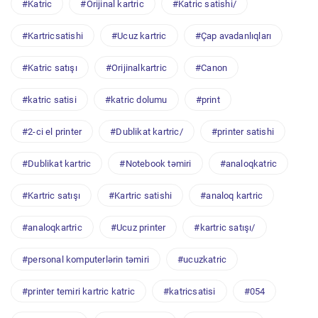
#Katric
#Orijinal kartric
#Katric satishi/
#Kartricsatishi
#Ucuz kartric
#Çap avadanlıqları
#Katric satışı
#Orijinalkartric
#Canon
#katric satisi
#katric dolumu
#print
#2-ci el printer
#Dublikat kartric/
#printer satishi
#Dublikat kartric
#Notebook təmiri
#analoqkatric
#Kartric satışı
#Kartric satishi
#analoq kartric
#analoqkartric
#Ucuz printer
#kartric satışı/
#personal komputerlərin təmiri
#ucuzkatric
#printer temiri kartric katric
#katricsatisi
#054