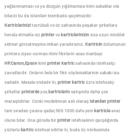
yağlanmaması və ya düzgün yığılmaması kimi səbəblər ola
bilər,ki bu da istənilən texnikada qaçılmazdır.
Kartriclərinizi
təcrübəli və öz sahəsində peşəkar şirkətlərə
hevalə etməklə siz
printer
və
kartriclərinizin
sizə uzun müddət
xidmət görsətməyinə imkan yaradırsınız.
Kartricin
dolumunun
printerə ziyan vurması kimi fikirlərin əsas mənbəyi
HP,Canon,Epson
kimi
printer kartric
sahəsində istehsalçı
zavodlardır. Onların belə bir fikir söyləməklərinin səbəbi isə
sadədir. Məsələ ondadır ki,
printer kartric
üzrə istehsalçı
şirkətlər
printerde
yox,
kartriclərin
satışında daha çox
maraqlıdırlar. Cünki modelinnən aslı olaraq
istənilən printer
tam sıradan çıxana qədər,500-1000 dəfə yeni
kartriclə
əvəz
oluna bilər. Ona görədə bir
printer
istehsalının qarşılığında
yüzlərlə
kartric
istehsal edirlər ki, buda öz növbəsində