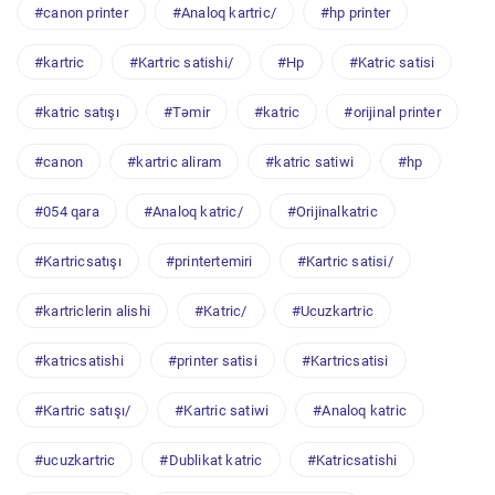
#canon printer
#Analoq kartric/
#hp printer
#kartric
#Kartric satishi/
#Hp
#Katric satisi
#katric satışı
#Təmir
#katric
#orijinal printer
#canon
#kartric aliram
#katric satiwi
#hp
#054 qara
#Analoq katric/
#Orijinalkatric
#Kartricsatışı
#printertemiri
#Kartric satisi/
#kartriclerin alishi
#Katric/
#Ucuzkartric
#katricsatishi
#printer satisi
#Kartricsatisi
#Kartric satışı/
#Kartric satiwi
#Analoq katric
#ucuzkartric
#Dublikat katric
#Katricsatishi