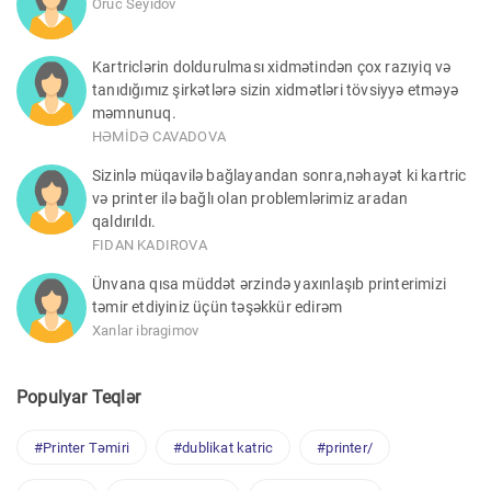
Oruc Seyidov
Kartriclərin doldurulması xidmətindən çox razıyiq və
tanıdığımız şirkətlərə sizin xidmətləri tövsiyyə etməyə
məmnunuq.
HƏMİDƏ CAVADOVA
Sizinlə müqavilə bağlayandan sonra,nəhayət ki kartric
və printer ilə bağlı olan problemlərimiz aradan
qaldırıldı.
FIDAN KADIROVA
Ünvana qısa müddət ərzində yaxınlaşıb printerimizi
təmir etdiyiniz üçün təşəkkür edirəm
Xanlar ibragimov
Populyar Teqlər
#Printer Təmiri
#dublikat katric
#printer/