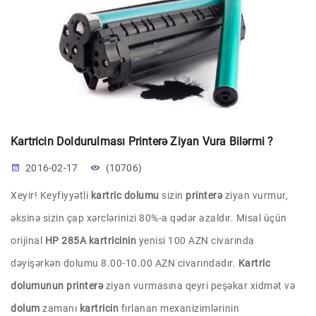
Kartricin Doldurulması Printerə Ziyan Vura Bilərmi ?
2016-02-17
(10706)
Xeyir! Keyfiyyətli
kartric dolumu
sizin
printerə
ziyan vurmur,
əksinə sizin çap xərclərinizi 80%-a qədər azaldır. Misal üçün
orijinal
HP 285A kartricinin
yenisi 100 AZN civarında
dəyişərkən dolumu 8.00-10.00 AZN civarındadır.
Kartric
dolumunun printerə
ziyan vurmasına qeyri peşəkar xidmət və
dolum
zamanı
kartricin
fırlanan mexanizimlərinin