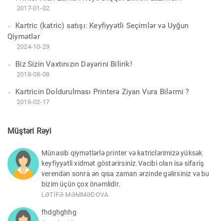
2017-01-02
Kartric (katric) satışı: Keyfiyyətli Seçimlər və Uyğun
Qiymətlər
2024-10-29
Biz Sizin Vaxtınızın Dəyərini Bilirik!
2018-08-08
Kartricin Doldurulması Printerə Ziyan Vura Bilərmi ?
2016-02-17
Müştəri Rəyi
Münasib qiymətlərlə printer və katriclərimizə yüksək
keyfiyyətli xidmət göstərirsiniz.Vacibi olan isə sifariş
verendən sonra ən qısa zaman ərzinde gəlirsiniz və bu
bizim üçün çox önəmlidir.
LƏTİFƏ MƏMMƏDOVA
fhdghghhg