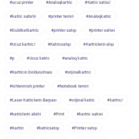
#ucuz printer
#Analoqkartric
#Katric satisi/
#katric satishi
#printer temiri
#Analoqkatric
#Dublikatkartric
#printer satışı
#printer satiwi
#Ucuz kartric/
#Katricsatışı
#Kartriclərin alışı
#p
#Ucuz katric
#analoq katric
#Kartricin Doldurulması
#orijinalkartric
#ishlenmish printer
#Notebook temiri
#Laser Katriclərin Bərpası
#orijinal katric
#kartric/
#katriclerin alishi
#Print
#kartric satiwi
#Kartric
#katricsatışı
#Printer satışı