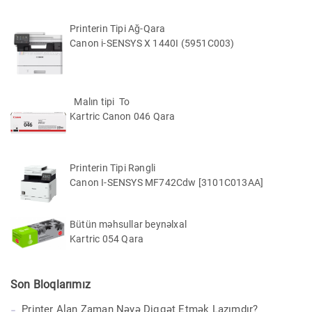
Printerin Tipi Ağ-Qara
Canon i-SENSYS X 1440I (5951C003)
Malın tipi To
Kartric Canon 046 Qara
Printerin Tipi Rəngli
Canon I-SENSYS MF742Cdw [3101C013AA]
Bütün məhsullar beynəlxal
Kartric 054 Qara
Son Bloqlarımız
Printer Alan Zaman Nəyə Diqqət Etmək Lazımdır?