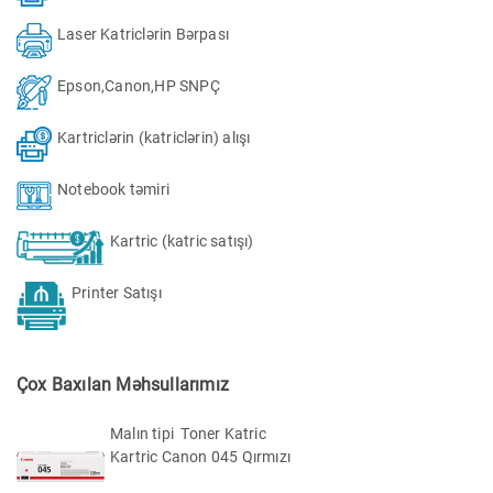
Laser Katriclərin Bərpası
Epson,Canon,HP SNPÇ
Kartriclərin (katriclərin) alışı
Notebook təmiri
Kartric (katric satışı)
Printer Satışı
Çox Baxılan Məhsullarımız
Malın tipi Toner Katric
Kartric Canon 045 Qırmızı