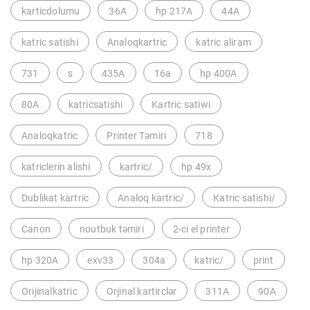
karticdolumu
36A
hp 217A
44A
katric satishi
Analoqkartric
katric aliram
731
s
435A
16a
hp 400A
80A
katricsatishi
Kartric satiwi
Analoqkatric
Printer Təmiri
718
katriclerin alishi
kartric/
hp 49x
Dublikat kartric
Analoq kartric/
Katric satishi/
Canon
noutbuk təmiri
2-ci el printer
hp 320A
exv33
304a
katric/
print
Orijinalkatric
Orjinal kartirclər
311A
90A