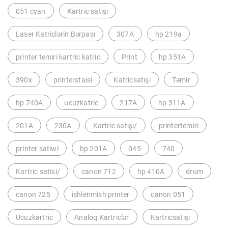
051 cyan
Kartric satışı
Laser Katriclərin Bərpası
307A
hp 219a
printer temiri kartric katric
Print
hp 351A
390x
printerstaisi
Katricsatışı
Təmir
hp 740A
ucuzkatric
217A
hp 311A
201A
230A
Kartric satışı/
printertemiri
printer satiwi
hp 201A
045
740
Kartric satisi/
canon 712
hp 410A
drum
canon 725
ishlenmish printer
canon 051
Ucuzkartric
Analoq Kartriclər
Kartricsatışı