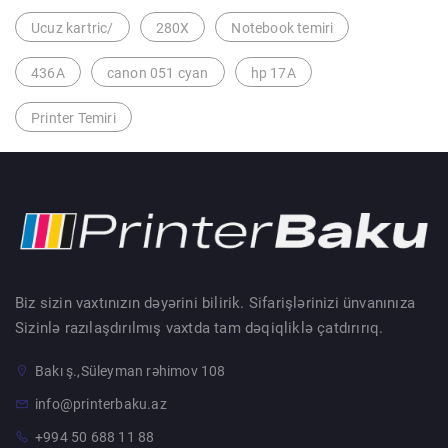
Ucuz kartric/
280X
Notebook temiri
436A
canon 051 cyan
hp 17A
Printer Temiri
Biz sizin vaxtınızın dəyərini bilirik. Sifarişlərinizi ünvanınıza
Sizinlə razılaşdırılmış vaxtda tam dəqiqliklə çatdırırıq.
Bakı ş.,Süleyman rəhimov 108
info@printerbaku.az
+994 50 688 11 88