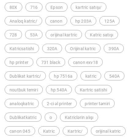
80X
716
Epson
kartric satışı/
Analoq katric/
canon
hp 203A
125A
728
53A
orijinal kartric
Katric satışı
Katricsatishi
320A
Orijinal katric
390A
hp printer
731 black
canon exv18
Dublikat kartric/
hp 7516a
katric
540A
noutbuk temiri
hp 540A
Kartric satishi
analoqkatric
2-ci əl printer
printer təmiri
Dublikatkatric
o
Katriclərin alışı
canon 045
Katric
Kartric/
orijinal katric