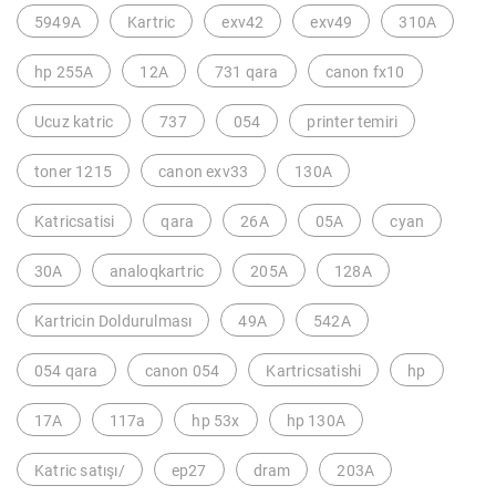
5949A
Kartric
exv42
exv49
310A
hp 255A
12A
731 qara
canon fx10
Ucuz katric
737
054
printer temiri
toner 1215
canon exv33
130A
Katricsatisi
qara
26A
05A
cyan
30A
analoqkartric
205A
128A
Kartricin Doldurulması
49A
542A
054 qara
canon 054
Kartricsatishi
hp
17A
117a
hp 53x
hp 130A
Katric satışı/
ep27
dram
203A