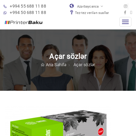
+994 55 688 11 88
Azərbaycanca
+994 50 688 11 88
Tez-tez verilən suallar
Açar sözlər
Ana Səhifə
Açar sözlər