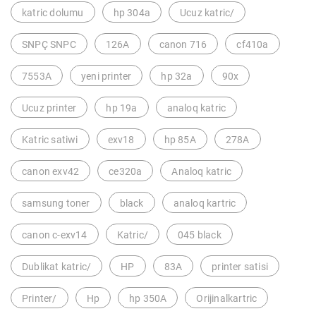
katric dolumu
hp 304a
Ucuz katric/
SNPÇ SNPC
126A
canon 716
cf410a
7553A
yeni printer
hp 32a
90x
Ucuz printer
hp 19a
analoq katric
Katric satiwi
exv18
hp 85A
278A
canon exv42
ce320a
Analoq katric
samsung toner
black
analoq kartric
canon c-exv14
Katric/
045 black
Dublikat katric/
HP
83A
printer satisi
Printer/
Hp
hp 350A
Orijinalkartric