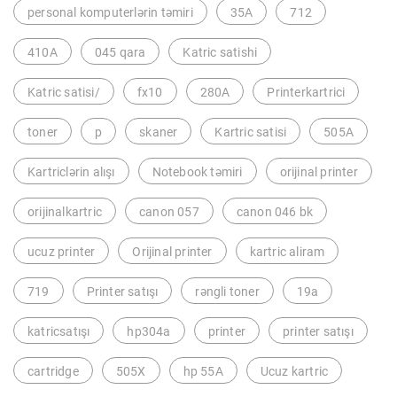
personal komputerlərin təmiri
35A
712
410A
045 qara
Katric satishi
Katric satisi/
fx10
280A
Printerkartrici
toner
p
skaner
Kartric satisi
505A
Kartriclərin alışı
Notebook təmiri
orijinal printer
orijinalkartric
canon 057
canon 046 bk
ucuz printer
Orijinal printer
kartric aliram
719
Printer satışı
rəngli toner
19a
katricsatışı
hp304a
printer
printer satışı
cartridge
505X
hp 55A
Ucuz kartric