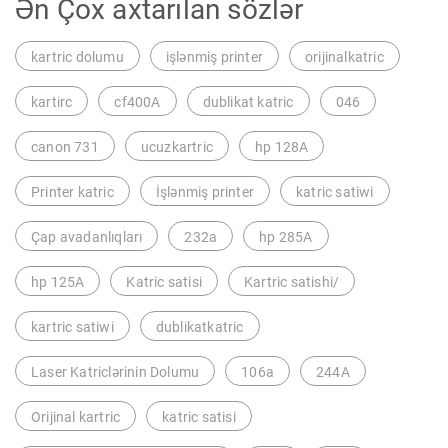
Ən Çox axtarılan sözlər
kartric dolumu
işlənmiş printer
orijinalkatric
kartirc
cf400A
dublikat katric
046
canon 731
ucuzkartric
hp 128A
Printer katric
İşlənmiş printer
katric satiwi
Çap avadanlıqları
232a
hp 285A
hp 125A
Katric satisi
Kartric satishi/
kartric satiwi
dublikatkatric
Laser Katriclərinin Dolumu
106a
244A
Orijinal kartric
katric satisi