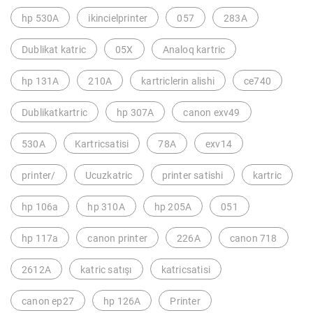
hp 530A
ikincielprinter
057
283A
Dublikat katric
05X
Analoq kartric
hp 131A
210A
kartriclerin alishi
ce740
Dublikatkartric
hp 307A
canon exv49
530A
Kartricsatisi
78A
exv14
printer/
Ucuzkatric
printer satishi
kartric
hp 106a
hp 310A
hp 205A
051
hp 117a
canon printer
226A
canon 718
2612A
katric satışı
katricsatisi
canon ep27
hp 126A
Printer