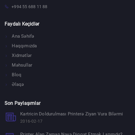
+994 55 688 11 88
Faydalı Keçidlər
Ana Səhifə
Haqqımızda
Xidmətlər
Məhsullar
Bloq
Əlaqə
Son Paylaşımlar
Kartricin Doldurulması Printerə Ziyan Vura Bilərmi
2016-02-17
Printer Alan Zaman Nəyə Diqqət Etmək Lazımdır?