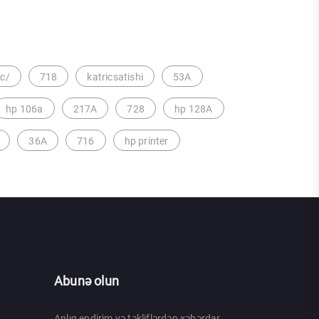
ic/
718
katricsatishi
53A
hp 106a
217A
728
hp 128A
36A
716
hp printer
Abunə olun
Anlıq endirim və təkliflərdən xəbərdar