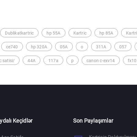
Dublikatkartric
hp 55A
Kartric
hp 85A
Kartr
ce740
hp 320A
05A
o
311A
057
c satisi/
44A
117a
p
canon c-exv14
fx10
ydalı Keçidlər
Son Paylaşımlar