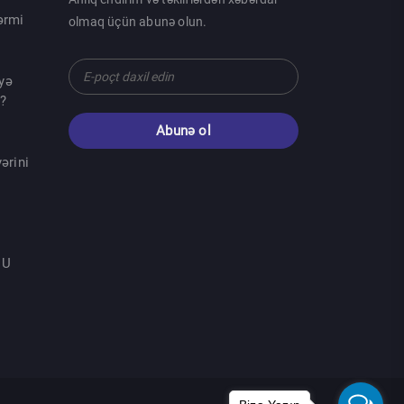
ərmi
olmaq üçün abunə olun.
yə
r?
Abunə ol
ərini
 U