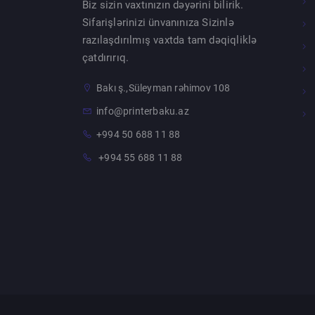
Biz sizin vaxtınızın dəyərini bilirik.
Sifarişlərinizi ünvanınıza Sizinlə
razılaşdırılmış vaxtda tam dəqiqliklə
çatdırırıq.
Bakı ş.,Süleyman rəhimov 108
info@printerbaku.az
+994 50 688 11 88
+994 55 688 11 88