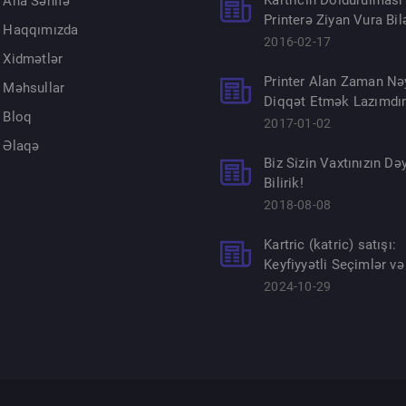
Kartricin Doldurulması
Ana Səhifə
Printerə Ziyan Vura Bil
Haqqımızda
2016-02-17
Xidmətlər
Printer Alan Zaman Nə
Məhsullar
Diqqət Etmək Lazımdı
Bloq
2017-01-02
Əlaqə
Biz Sizin Vaxtınızın Dəy
Bilirik!
2018-08-08
Kartric (katric) satışı:
Keyfiyyətli Seçimlər və
2024-10-29