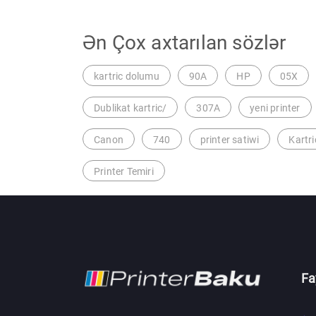
Ən Çox axtarılan sözlər
kartric dolumu
90A
HP
05X
Dublikat kartric/
307A
yeni printer
Canon
740
printer satiwi
Kartri
Printer Temiri
Fa