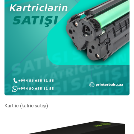
Kartric (katric satışı)