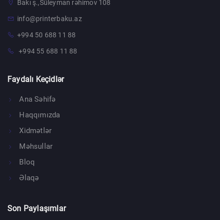
Bakı ş.,Süleyman rəhimov 108
info@printerbaku.az
+994 50 688 11 88
+994 55 688 11 88
Faydalı Keçidlər
Ana Səhifə
Haqqımızda
Xidmətlər
Məhsullar
Bloq
Əlaqə
Son Paylaşımlar