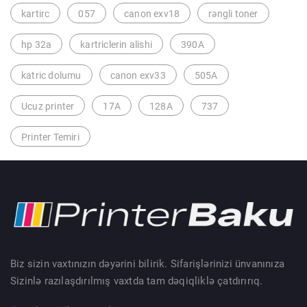
kartirc
057
canon exv18
rəngli toner
hp 32a
kartriclerin alishi
390A
katric dolumu
canon exv33
505A
Ucuz printer
17A
128A
737
Printer Temiri
Biz sizin vaxtınızın dəyərini bilirik. Sifarişlərinizi ünvanınıza
Sizinlə razılaşdırılmış vaxtda tam dəqiqliklə çatdırırıq.