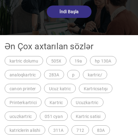
İndi Başla
Ən Çox axtarılan sözlər
kartric dolumu
505X
19a
hp 130A
analoqkartric
283A
p
kartric/
canon printer
Ucuz katric
Kartricsatışı
Printerkartrici
Kartric
Ucuzkartric
ucuzkartric
051 cyan
Kartric satisi
katriclerin alishi
311A
712
83A