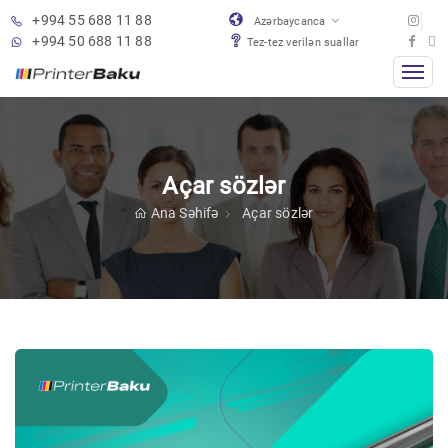
+994 55 688 11 88
Azərbaycanca
+994 50 688 11 88
Tez-tez verilən suallar
Açar sözlər
Ana Səhifə
Açar sözlər