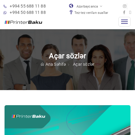
+994 55 688 11 88
Azərbaycanca
+994 50 688 11 88
Tez-tez verilən suallar
Açar sözlər
Ana Səhifə
Açar sözlər