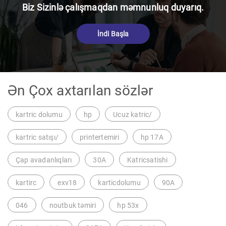
Biz Sizinlə çalışmaqdan məmnunluq duyarıq.
İndi Başla
Ən Çox axtarılan sözlər
kartric dolumu
hp
Ucuz katric/
kartric satışı/
printertemiri
hp 17A
Çap avadanlıqları
30A
Katricsatishi
kartirc
exv18
karticdolumu
90A
046
noutbuk təmiri
hp 53x