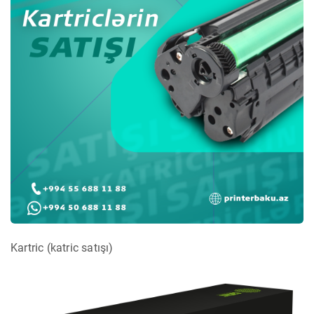
Kartric (katric satışı)