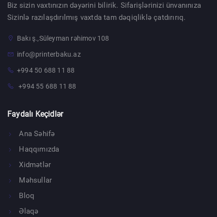
Biz sizin vaxtınızın dəyərini bilirik. Sifarişlərinizi ünvanınıza
Sizinlə razılaşdırılmış vaxtda tam dəqiqliklə çatdırırıq.
Bakı ş.,Süleyman rəhimov 108
info@printerbaku.az
+994 50 688 11 88
+994 55 688 11 88
Faydalı Keçidlər
Ana Səhifə
Haqqımızda
Xidmətlər
Məhsullar
Bloq
Əlaqə