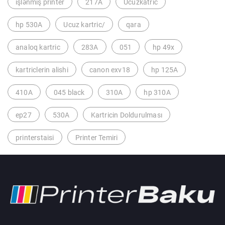
işlənmiş printer
217A
Ucuzkatric
hp 530A
Ucuz kartric/
qara
analoq kartric
283A
051
hp 49x
kartriclerin alishi
canon exv18
hp 125A
410A
045 black
310A
hp 310A
ep27
530A
Kartricin Doldurulması
printerstaisi
Printer Temiri